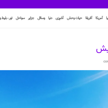
ا
آمریکا
آفریقا
حیات وحش
آشپزی
دنیا
وسائل
جزایر
سواحل
تور ، بلیط و 
کیش