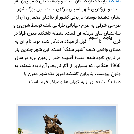
تاشکند
پایتخت ازبکستان است و جمعیت آن 3 میلیون نفر
است و بزرگترین شهر آسیای مرکزی است.
این بزرگ شهر
نشان دهنده توسعه تاریخی کشور از بناهای معماری آن از
طراحی شرقی به طرح خیابانی طراحی شده توسط شوروی و
ساختمان های مرتفع آن است.
منطقه تاشکند مدرن قبلا در
پنجم
سوم
قرن
تا
قبل از میلاد ماندگار شده بود.
نام آن به
معنای واقعی کلمه “شهر سنگ” است.
این شهر چندین بار
در تاریخ نابود شده است؛
آسیب اخیر از زمین لرزه در سال
1966 هنگامی که بسیاری از آثار تاریخی آن نابود شدند، به
وقوع پیوست.
بنابراین تاشکند امروز یک شهر مدرن با
طیف گسترده ای از رستوران ها و مراکز خرید است.