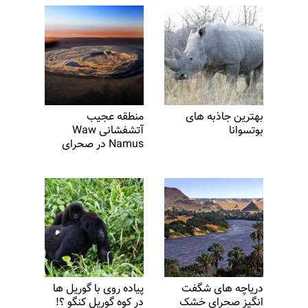
بهترین جاذبه های
منطقه عجیب
بوتسوانا
آتشفشانی Waw
Namus در صحرای
لیبی
دریاچه های شگفت
پیاده روی با گوریل ها
انگیز صحرای خشک
در کوه گوریل کنگو ؟!